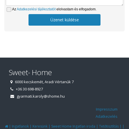
Az
Adatkezelési tájékoztatót
elolvastam és elfogadom.
Üzenet küldése
Sweet- Home
6000 kecskemét, Aradi Vértanúk 7
+36 30 698-8927
gyarmati.karoly@shome.hu
Impresszum
Adatkezelés
|
|
|
|
|
|
Ingatlanok
Keresünk
Sweet Home Ingatlan iroda
Tetőtisztítás