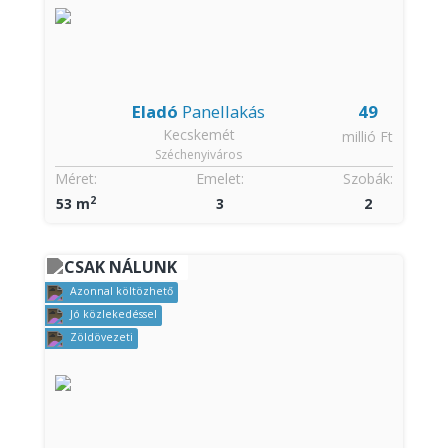
Eladó
Panellakás
49
Kecskemét
millió Ft
Széchenyiváros
Méret:
Emelet:
Szobák:
2
53 m
3
2
CSAK NÁLUNK
Azonnal költözhető
Jó közlekedéssel
Zöldövezeti