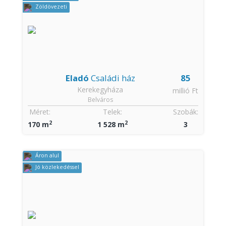
Zöldövezeti
Eladó
Családi ház
85
Kerekegyháza
millió Ft
Belváros
Méret:
Telek:
Szobák:
2
2
170 m
1 528 m
3
Áron alul
Jó közlekedéssel