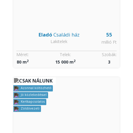
Eladó
Családi ház
55
Lakitelek
millió Ft
Méret:
Telek:
Szobák:
2
2
80 m
15 000 m
3
CSAK NÁLUNK
Azonnal költözhető
Jó közlekedéssel
Kertkapcsolatos
Zöldövezeti