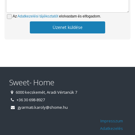
Az
Adatkezelési tájékoztatót
elolvastam és elfogadom.
Üzenet küldése
Sweet- Home
6000 kecskemét, Aradi Vértanúk 7
+36 30 698-8927
gyarmati.karoly@shome.hu
Impresszum
Adatkezelés