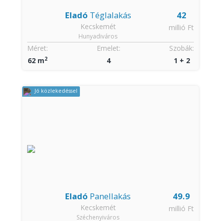
Eladó
Téglalakás
42
Kecskemét
millió Ft
Hunyadiváros
Méret:
Emelet:
Szobák:
2
62 m
4
1 + 2
Jó közlekedéssel
Eladó
Panellakás
49.9
Kecskemét
millió Ft
Széchenyiváros