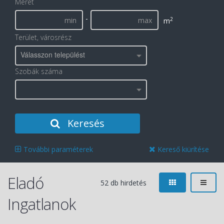
Méret
-
2
m
Terület, városrész
Válasszon települést
Szobák száma
Keresés
További paraméterek
Kereső kiürítése
Eladó
52 db hirdetés
Ingatlanok