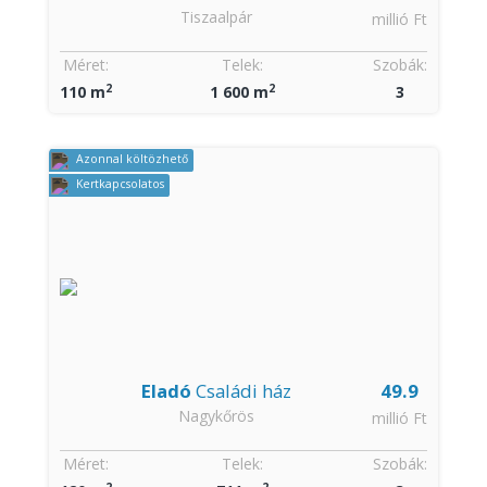
Tiszaalpár
millió Ft
Méret:
Telek:
Szobák:
2
2
110 m
1 600 m
3
Azonnal költözhető
Kertkapcsolatos
Eladó
Családi ház
49.9
Nagykőrös
millió Ft
Méret:
Telek:
Szobák:
2
2