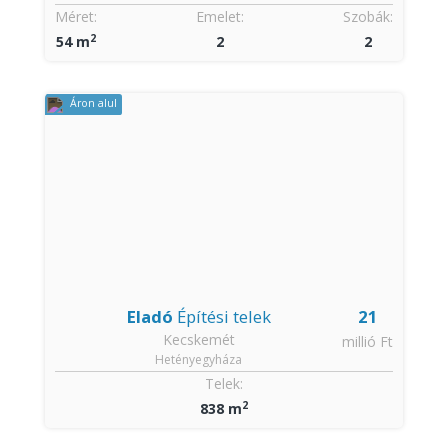
Méret:
Emelet:
Szobák:
2
54 m
2
2
Áron alul
Eladó
Építési telek
21
Kecskemét
millió Ft
Hetényegyháza
Telek:
2
838 m