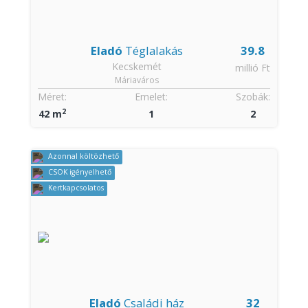
Eladó
Téglalakás
39.8
Kecskemét
millió Ft
Máriaváros
Méret:
Emelet:
Szobák:
2
42 m
1
2
Azonnal költözhető
CSOK igényelhető
Kertkapcsolatos
Eladó
Családi ház
32