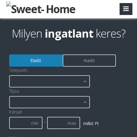
Milyen
ingatlant
keres?
Eladó
Kiadó
Település
Típus
Irányár
-
millió Ft