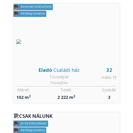
Azonnal költözhető
Kertkapcsolatos
Eladó
Családi ház
32
Tiszaalpár
millió Ft
Tiszaújfalu
Méret:
Telek:
Szobák:
2
2
102 m
2 222 m
3
CSAK NÁLUNK
Jó közlekedéssel
Kertkapcsolatos