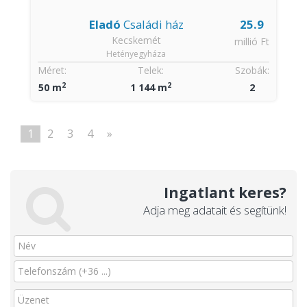
Eladó
Családi ház
25.9
Kecskemét
millió Ft
Hetényegyháza
Méret:
Telek:
Szobák:
2
2
50 m
1 144 m
2
1
2
3
4
»
Ingatlant keres?
Adja meg adatait és segítünk!