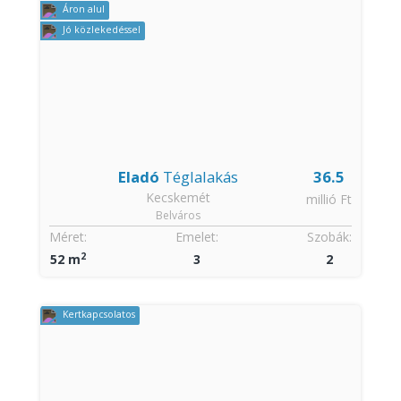
Áron alul
Jó közlekedéssel
Eladó
Téglalakás
36.5
Kecskemét
millió Ft
Belváros
Méret:
Emelet:
Szobák:
2
52 m
3
2
Kertkapcsolatos