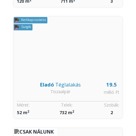
120 m
711 m
3
Kertkapcsolatos
Sürgős
Eladó
Téglalakás
19.5
Tiszaalpár
millió Ft
Méret:
Telek:
Szobák:
2
2
52 m
732 m
2
CSAK NÁLUNK