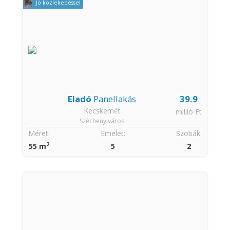
Jó közlekedéssel
Eladó
Panellakás
39.9
Kecskemét
millió Ft
Széchenyiváros
Méret:
Emelet:
Szobák:
2
55 m
5
2