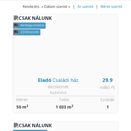
Rendezés: » Dátum szerint « |
Ár szerint
|
Méret szerint
CSAK NÁLUNK
Kertkapcsolatos
Zöldövezeti
Eladó
Családi ház
29.9
Kecskemét
millió Ft
Kadafalva
Méret:
Telek:
Szobák:
2
2
50 m
1 033 m
1
CSAK NÁLUNK